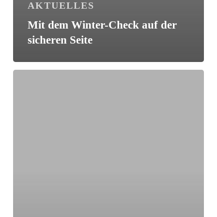
AKTUELLES
Mit dem Winter-Check auf der
sich­eren Seite
Jetzt
noch
den
Sommer-
Check
durchführen!