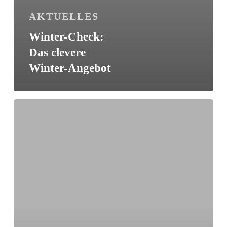
AKTUELLES
Winter-Check:
Das clevere
Winter-Angebot
Mit
dem
Winter-
Check
auf
der
sich­
eren
Seite