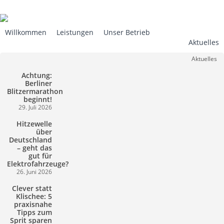
Skip
to
main
Willkommen
Leistungen
Unser Betrieb
Aktuelles
content
Aktuelles
Tag
Achtung: Berliner Blitzermarathon beginnt!
Achtung:
sensorik
Berliner
Blitzermarathon
beginnt!
29. Juli 2026
Hitzewelle über Deutschland – geht das gut für Elektrofahrzeuge?
Hitzewelle
über
Deutschland
– geht das
gut für
Elektrofahrzeuge?
26. Juni 2026
Clever statt Klischee: 5 praxisnahe Tipps zum Sprit sparen
Clever statt
Kleiner
Klischee: 5
Aktuelles
praxisnahe
Unfall,
Tipps zum
Kleiner Unfall, große
große
Sprit sparen