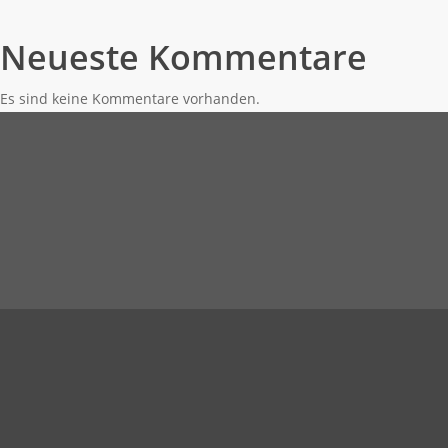
Neueste Kommentare
Es sind keine Kommentare vorhanden.
Öffnungszeiten
MO – FR : 08:00 – 18:00 Uhr
SA : nach Vereinbarung
PS & E-Autotechnik GmbH